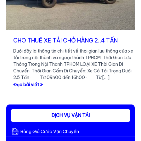
CHO THUÊ XE TẢI CHỞ HÀNG 2,.4 TẤN
Dưới đây là thông tin chi tiết về thời gian lưu thông của xe
tải trong nội thành và ngoại thành TPHCM: Thời Gian Lưu
Thông Trong Nội Thành TPHCM LOẠI XE Thời Gian Di
Chuyển: Thời Gian Cấm Di Chuyển: Xe Có Tải Trọng Dưới
2.5 Tấn · Từ 09h00 đến 16h00 · Từ […]
CHO
Đọc bài viết »
THUÊ
XE
TẢI
CHỞ
DỊCH VỤ VẬN TẢI
HÀNG
2,.4
Bảng Giá Cước Vận Chuyển
TẤN