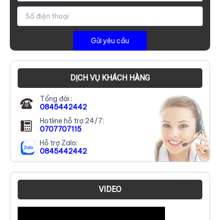
DỊCH VỤ KHÁCH HÀNG
Tổng đài :
0845442442
Hotline hỗ trợ 24/7:
0707707115
Hỗ trợ Zalo:
0845442442
VIDEO