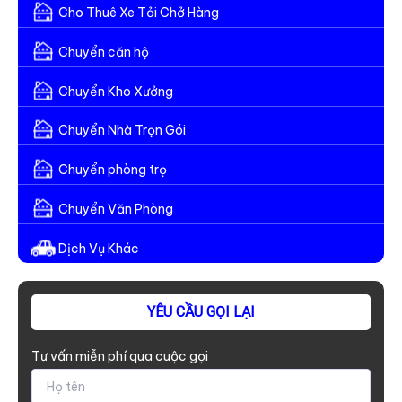
Cho Thuê Xe Tải Chở Hàng
Chuyển căn hộ
Chuyển Kho Xưởng
Chuyển Nhà Trọn Gói
Chuyển phòng trọ
Chuyển Văn Phòng
Dịch Vụ Khác
YÊU CẦU GỌI LẠI
Tư vấn miễn phí qua cuộc gọi