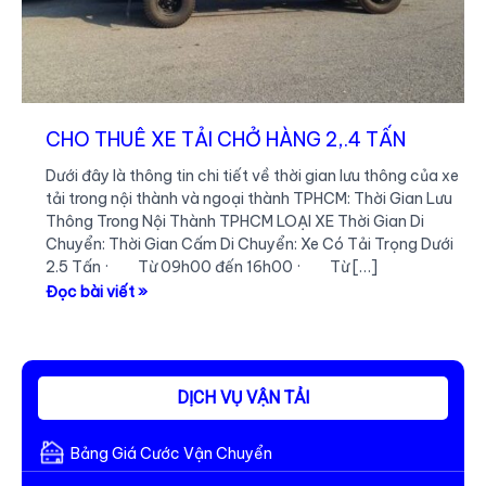
CHO THUÊ XE TẢI CHỞ HÀNG 2,.4 TẤN
Dưới đây là thông tin chi tiết về thời gian lưu thông của xe
tải trong nội thành và ngoại thành TPHCM: Thời Gian Lưu
Thông Trong Nội Thành TPHCM LOẠI XE Thời Gian Di
Chuyển: Thời Gian Cấm Di Chuyển: Xe Có Tải Trọng Dưới
2.5 Tấn · Từ 09h00 đến 16h00 · Từ […]
CHO
Đọc bài viết »
THUÊ
XE
TẢI
CHỞ
DỊCH VỤ VẬN TẢI
HÀNG
2,.4
Bảng Giá Cước Vận Chuyển
TẤN