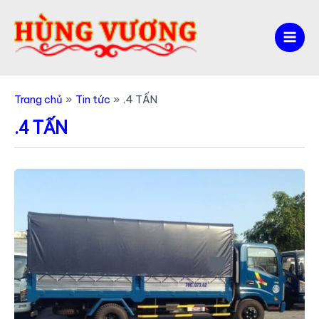
Nhảy
tới
nội
Mai
dung
Men
Trang chủ
Tin tức
.4 TẤN
.4 TẤN