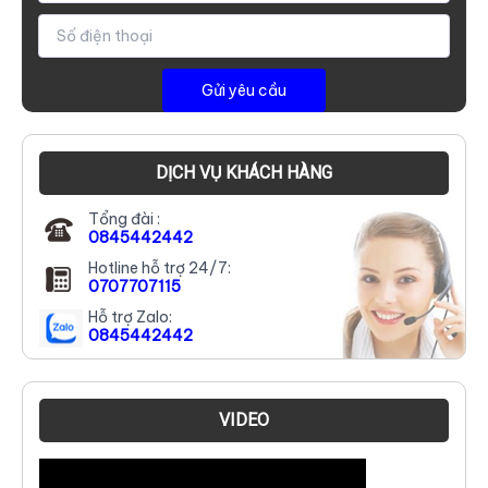
DỊCH VỤ KHÁCH HÀNG
Tổng đài :
0845442442
Hotline hỗ trợ 24/7:
0707707115
Hỗ trợ Zalo:
0845442442
VIDEO