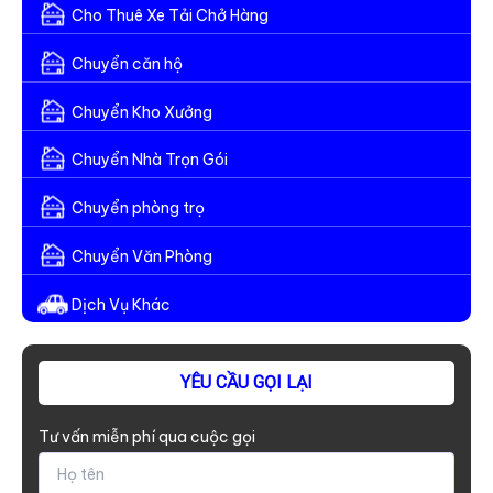
Cho Thuê Xe Tải Chở Hàng
Chuyển căn hộ
Chuyển Kho Xưởng
Chuyển Nhà Trọn Gói
Chuyển phòng trọ
Chuyển Văn Phòng
Dịch Vụ Khác
YÊU CẦU GỌI LẠI
Tư vấn miễn phí qua cuộc gọi