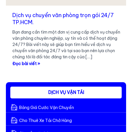
Dịch vụ chuyển văn phòng trọn gói 24/7
TP.HCM.
Bạn đang cần tìm một đơn vị cung cấp dịch vụ chuyển
văn phòng chuyên nghiệp, uy tín và có thể hoạt động
24/7? Bài viết này sẽ giúp bạn tìm hiểu về dịch vụ
chuyển văn phòng 24/7 và tại sao bạn nên lựa chọn
chúng tôi là đối tác đáng tin cậy của […]
Dịch
Đọc bài viết »
vụ
chuyển
văn
phòng
DỊCH VỤ VẬN TẢI
trọn
gói
Bảng Giá Cước Vận Chuyển
24/7
TP.HCM.
Cho Thuê Xe Tải Chở Hàng