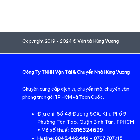
Copyright 2019 - 2024 ©
Vận tải Hùng Vương
.
Công Ty TNHH Vận Tải & Chuyển Nhà Hùng Vương
Chuyên cung cấp dịch vụ chuyển nhà, chuyển văn
phòng trọn gói TP.HCM và Toàn Quốc.
Địa chỉ: Số 48 Đường 50A, Khu Phố 9,
Phường Tân Tạo, Quận Bình Tân, TPHCM
• Mã số thuế:
0316324699
Hotline:
0845.442.442 – 0707.707.115