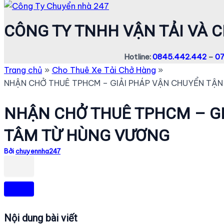
CÔNG TY TNHH VẬN TẢI VÀ 
Hotline:
0845.442.442
–
07
Trang chủ
Cho Thuê Xe Tải Chở Hàng
NHẬN CHỞ THUÊ TPHCM – GIẢI PHÁP VẬN CHUYỂN TẬ
NHẬN CHỞ THUÊ TPHCM – GI
TÂM TỪ HÙNG VƯƠNG
Bởi
chuyennha247
Nội dung bài viết