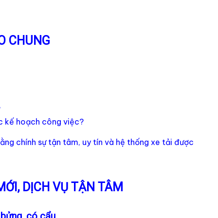
LO CHUNG
?
c kế hoạch công việc?
ằng chính sự tận tâm, uy tín và hệ thống xe tải được
MỚI, DỊCH VỤ TẬN TÂM
 bửng, có cẩu