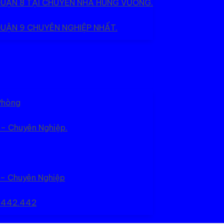
QUẬN 8 TẠI CHUYỂN NHÀ HÙNG VƯƠNG.
UẬN 9 CHUYÊN NGHIỆP NHẤT.
Phòng
 – Chuyên Nghiệp.
 – Chuyên Nghiệp
5.442.442