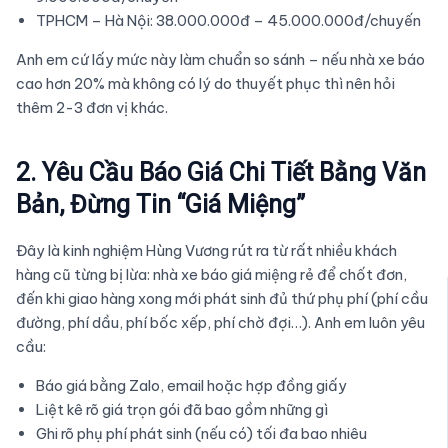
TPHCM – Hà Nội: 38.000.000đ – 45.000.000đ/chuyến
Anh em cứ lấy mức này làm chuẩn so sánh – nếu nhà xe báo
cao hơn 20% mà không có lý do thuyết phục thì nên hỏi
thêm 2-3 đơn vị khác.
2. Yêu Cầu Báo Giá Chi Tiết Bằng Văn
Bản, Đừng Tin “Giá Miệng”
Đây là kinh nghiệm Hùng Vương rút ra từ rất nhiều khách
hàng cũ từng bị lừa: nhà xe báo giá miệng rẻ để chốt đơn,
đến khi giao hàng xong mới phát sinh đủ thứ phụ phí (phí cầu
đường, phí dầu, phí bốc xếp, phí chờ đợi…). Anh em luôn yêu
cầu:
Báo giá bằng Zalo, email hoặc hợp đồng giấy
Liệt kê rõ giá trọn gói đã bao gồm những gì
Ghi rõ phụ phí phát sinh (nếu có) tối đa bao nhiêu