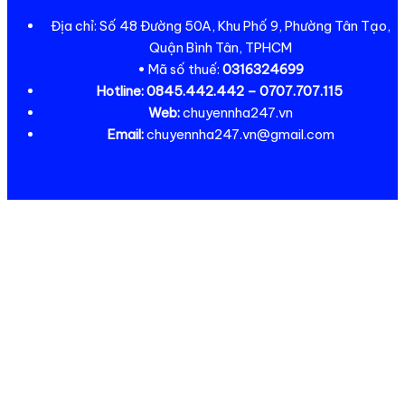
Địa chỉ: Số 48 Đường 50A, Khu Phố 9, Phường Tân Tạo,
Quận Bình Tân, TPHCM
• Mã số thuế:
0316324699
Hotline:
0845.442.442 – 0707.707.115
Web:
chuyennha247.vn
Email:
chuyennha247.vn@gmail.com