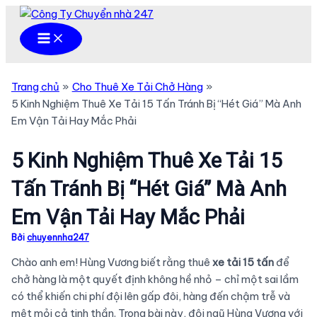
Nhảy
tới
Main
Menu
nội
dung
Trang chủ
Cho Thuê Xe Tải Chở Hàng
5 Kinh Nghiệm Thuê Xe Tải 15 Tấn Tránh Bị “Hét Giá” Mà Anh
Em Vận Tải Hay Mắc Phải
5 Kinh Nghiệm Thuê Xe Tải 15
Tấn Tránh Bị “Hét Giá” Mà Anh
Em Vận Tải Hay Mắc Phải
Bởi
chuyennha247
Chào anh em! Hùng Vương biết rằng thuê
xe tải 15 tấn
để
chở hàng là một quyết định không hề nhỏ – chỉ một sai lầm
có thể khiến chi phí đội lên gấp đôi, hàng đến chậm trễ và
mệt mỏi cả tinh thần. Trong bài này, đội ngũ Hùng Vương với