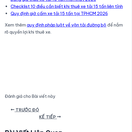
Checklist 10 điều cần biết khi thuê xe tải 15 tấn liên tỉnh
Quy định giờ cấm xe tải 15 tấn tại TPHCM 2026
Xem thêm
quy định pháp luật về vận tải đường bộ
để nắm
rõ quyền lợi khi thuê xe.
Đánh giá cho Bài viết này
Điều
TRƯỚC ĐÓ
hướng
KẾ TIẾP
bài
viết