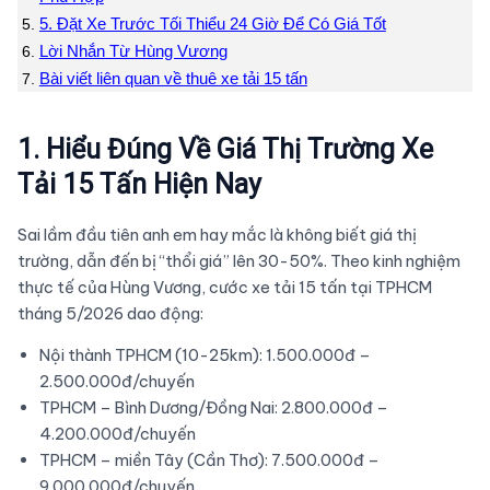
5. Đặt Xe Trước Tối Thiểu 24 Giờ Để Có Giá Tốt
Lời Nhắn Từ Hùng Vương
Bài viết liên quan về thuê xe tải 15 tấn
1. Hiểu Đúng Về Giá Thị Trường Xe
Tải 15 Tấn Hiện Nay
Sai lầm đầu tiên anh em hay mắc là không biết giá thị
trường, dẫn đến bị “thổi giá” lên 30-50%. Theo kinh nghiệm
thực tế của Hùng Vương, cước xe tải 15 tấn tại TPHCM
tháng 5/2026 dao động:
Nội thành TPHCM (10-25km): 1.500.000đ –
2.500.000đ/chuyến
TPHCM – Bình Dương/Đồng Nai: 2.800.000đ –
4.200.000đ/chuyến
TPHCM – miền Tây (Cần Thơ): 7.500.000đ –
9.000.000đ/chuyến