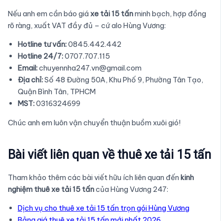
Nếu anh em cần báo giá
xe tải 15 tấn
minh bạch, hợp đồng
rõ ràng, xuất VAT đầy đủ – cứ alo Hùng Vương:
Hotline tư vấn:
0845.442.442
Hotline 24/7:
0707.707.115
Email:
chuyennha247.vn@gmail.com
Địa chỉ:
Số 48 Đường 50A, Khu Phố 9, Phường Tân Tạo,
Quận Bình Tân, TPHCM
MST:
0316324699
Chúc anh em luôn vận chuyển thuận buồm xuôi gió!
Bài viết liên quan về thuê xe tải 15 tấn
Tham khảo thêm các bài viết hữu ích liên quan đến
kinh
nghiệm thuê xe tải 15 tấn
của Hùng Vương 247:
Dịch vụ cho thuê xe tải 15 tấn trọn gói Hùng Vương
Bảng giá thuê xe tải 15 tấn mới nhất 2026