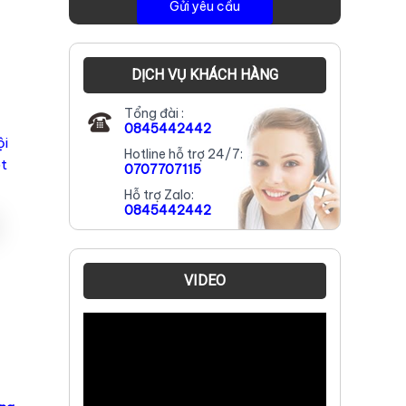
DỊCH VỤ KHÁCH HÀNG
Tổng đài :
0845442442
ội
Hotline hỗ trợ 24/7:
ệt
0707707115
Hỗ trợ Zalo:
0845442442
VIDEO