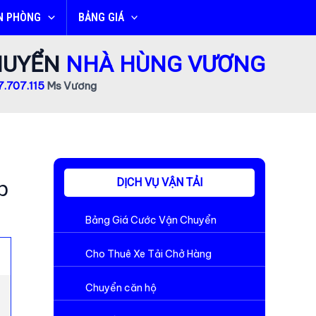
N PHÒNG
BẢNG GIÁ
CHUYỂN
NHÀ HÙNG VƯƠNG
.707.115
Ms Vương
DỊCH VỤ VẬN TẢI
p
Bảng Giá Cước Vận Chuyển
Cho Thuê Xe Tải Chở Hàng
Chuyển căn hộ