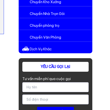
Chuyển Kho Xưởng
Chuyển Nhà Trọn Gói
Chuyển phòng trọ
Chuyển Văn Phòng
Dịch Vụ Khác
YÊU CẦU GỌI LẠI
Tư vấn miễn phí qua cuộc gọi