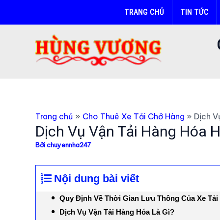
Nhảy
TRANG CHỦ
TIN TỨC
tới
nội
dung
Trang chủ
Cho Thuê Xe Tải Chở Hàng
Dịch V
Dịch Vụ Vận Tải Hàng Hóa H
Bởi
chuyennha247
Nội dung bài viết
Quy Định Về Thời Gian Lưu Thông Của Xe Tải
Dịch Vụ Vận Tải Hàng Hóa Là Gì?