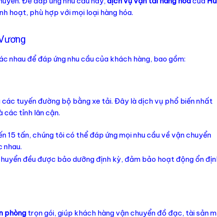
chuyển. Để đáp ứng nhu cầu này,
dịch vụ vận tải hàng hóa
của
Hù
nh hoạt, phù hợp với mọi loại hàng hóa.
 Vương
hác nhau để đáp ứng nhu cầu của khách hàng, bao gồm:
 các tuyến đường bộ bằng xe tải. Đây là dịch vụ phổ biến nhất
 các tỉnh lân cận.
n đến 15 tấn, chúng tôi có thể đáp ứng mọi nhu cầu về vận chuyển
c nhau.
 chuyển đều được bảo dưỡng định kỳ, đảm bảo hoạt động ổn địn
n phòng
trọn gói, giúp khách hàng vận chuyển đồ đạc, tài sản 