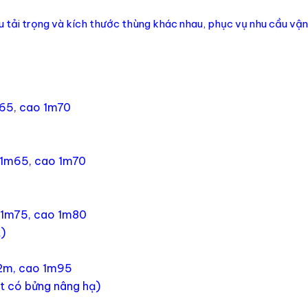
u tải trọng và kích thước thùng khác nhau, phục vụ nhu cầu vận
m65, cao 1m70
g 1m65, cao 1m70
g 1m75, cao 1m80
t)
 2m, cao 1m95
ét có bửng nâng hạ)