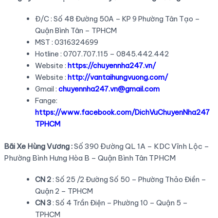
Đ/C : Số 48 Đường 50A – KP 9 Phường Tân Tạo –
Quận Bình Tân – TPHCM
MST : 0316324699
Hotline : 0707.707.115 – 0845.442.442
Website :
https://chuyennha247.vn/
Website :
http://vantaihungvuong.com/
Gmail :
chuyennha247.vn@gmail.com
Fange:
https://www.facebook.com/DichVuChuyenNha247
TPHCM
Bãi Xe Hùng Vương :
Số 390 Đường QL 1A – KDC Vĩnh Lộc –
Phường Bình Hưng Hòa B – Quận Bình Tân TPHCM
CN 2
: Số 25 /2 Đường Số 50 – Phường Thảo Điền –
Quận 2 – TPHCM
CN 3
: Số 4 Trần Điện – Phường 10 – Quận 5 –
TPHCM