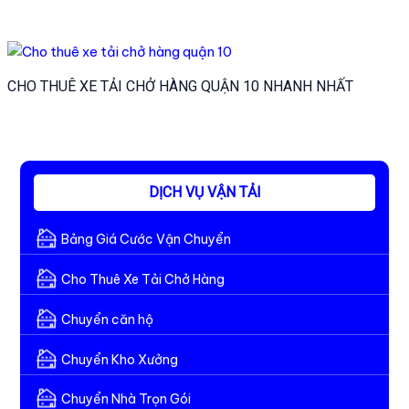
CHO THUÊ XE TẢI CHỞ HÀNG QUẬN 10 NHANH NHẤT
DỊCH VỤ VẬN TẢI
Bảng Giá Cước Vận Chuyển
Cho Thuê Xe Tải Chở Hàng
Chuyển căn hộ
Chuyển Kho Xưởng
Chuyển Nhà Trọn Gói