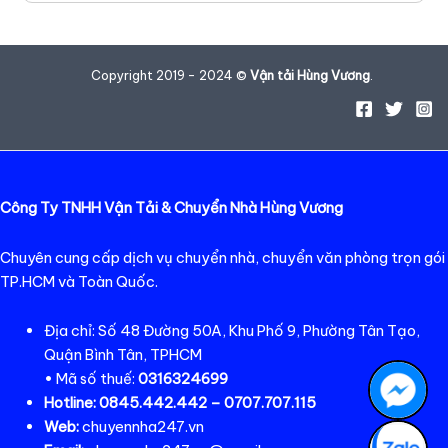
Copyright 2019 - 2024 ©
Vận tải Hùng Vương
.
Công Ty TNHH Vận Tải & Chuyển Nhà Hùng Vương
Chuyên cung cấp dịch vụ chuyển nhà, chuyển văn phòng trọn gói
TP.HCM và Toàn Quốc.
Địa chỉ: Số 48 Đường 50A, Khu Phố 9, Phường Tân Tạo,
Quận Bình Tân, TPHCM
• Mã số thuế:
0316324699
Hotline:
0845.442.442 – 0707.707.115
Web:
chuyennha247.vn