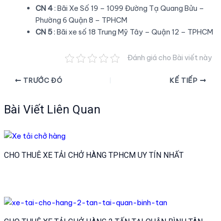
CN 4
: Bãi Xe Số 19 – 1099 Đường Tạ Quang Bửu –
Phường 6 Quận 8 – TPHCM
CN 5
: Bãi xe số 18 Trung Mỹ Tây – Quận 12 – TPHCM
Đánh giá cho Bài viết này
Điều
TRƯỚC ĐÓ
KẾ TIẾP
hướng
bài
Bài Viết Liên Quan
viết
CHO THUÊ XE TẢI CHỞ HÀNG TPHCM UY TÍN NHẤT