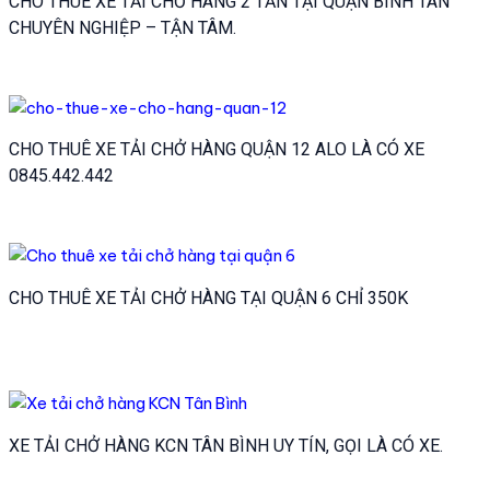
CHO THUÊ XE TẢI CHỞ HÀNG 2 TẤN TẠI QUẬN BÌNH TÂN
CHUYÊN NGHIỆP – TẬN TÂM.
CHO THUÊ XE TẢI CHỞ HÀNG QUẬN 12 ALO LÀ CÓ XE
0845.442.442
CHO THUÊ XE TẢI CHỞ HÀNG TẠI QUẬN 6 CHỈ 350K
XE TẢI CHỞ HÀNG KCN TÂN BÌNH UY TÍN, GỌI LÀ CÓ XE.