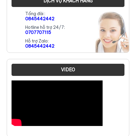
DỊCH VỤ KHÁCH HÀNG
Tổng đài :
0845442442
Hotline hỗ trợ 24/7:
0707707115
Hỗ trợ Zalo:
0845442442
VIDEO