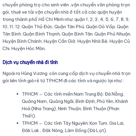
chuyển phòng trọ cho sinh viên ,vận chuyển văn phòng trọn
gói, thuê xe tải vận chuyển nhà ở tất cả các quận huyện
trong thành phố Hồ Chí Minh như: quận 1, 2, 3, 4, 5, 6, 7, 8, 9,
10, 11, 12. Quận Thủ Đức. Quận Tân Phú. Quận Gò Vấp. Quận
Tân Bình. Quận Bình Thạnh. Quận Bình Tân. Quận Phú Nhuận.
Huyện Bình Chánh. Huyện Cần Giờ. Huyện Nhà Bè. Huyện Củ
Chi. Huyện Hóc Môn.
Dịch vụ chuyển nhà đi tỉnh
Ngoài ra Hùng Vương còn cung cấp dịch vụ chuyển nhà trọn
gói liên tỉnh giá rẻ từ TPHCM đi các tỉnh và ngược lại như :
TPHCM ⇔ Các tỉnh miền Nam Trung Bộ: Đà Nẵng,
Quảng Nam, Quảng Ngãi, Bình Định, Phú Yên, Khánh
Hoà (Nha Trang), Ninh Thuận, Bình Thuận (Phan
Thiết).
TPHCM ⇔ Các tỉnh Tây Nguyên: Kon Tum, Gia Lai,
Đăk Lak , Đăk Nông, Lâm Đồng (Đà Lạt).