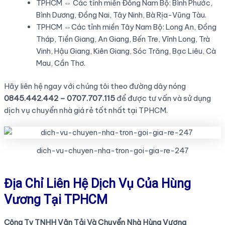
TPHCM ⇔ Các tỉnh miền Đông Nam Bộ: Bình Phước,
Bình Dương, Đồng Nai, Tây Ninh, Bà Rịa-Vũng Tàu.
TPHCM ⇔Các tỉnh miền Tây Nam Bộ: Long An, Đồng
Tháp, Tiền Giang, An Giang, Bến Tre, Vĩnh Long, Trà
Vinh, Hậu Giang, Kiên Giang, Sóc Trăng, Bạc Liêu, Cà
Mau, Cần Thơ.
Hãy liên hệ ngay với chúng tôi theo đường dây nóng
0845.442.442 – 0707.707.115
để được tư vấn và sử dụng
dịch vụ chuyển nhà giá rẻ tốt nhất tại TPHCM.
dich-vu-chuyen-nha-tron-goi-gia-re-247
Địa Chỉ Liên Hệ Dịch Vụ Của Hùng
Vương Tại TPHCM
Công Ty TNHH Vận Tải Và Chuyển Nhà Hùng Vương