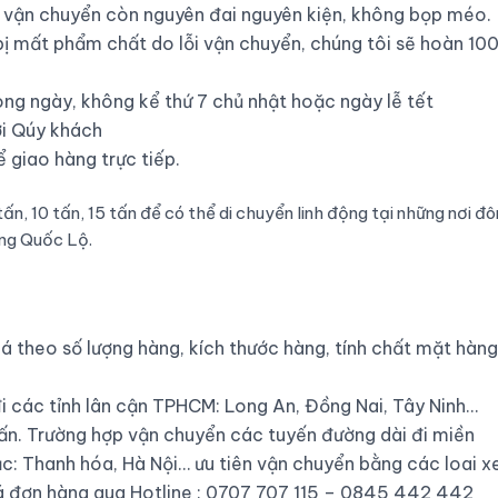
 vận chuyển còn nguyên đai nguyên kiện, không bọp méo.
ị mất phẩm chất do lỗi vận chuyển, chúng tôi sẽ hoàn 10
ong ngày, không kể thứ 7 chủ nhật hoặc ngày lễ tết
ới Qúy khách
ể giao hàng trực tiếp.
8 tấn, 10 tấn, 15 tấn để có thể di chuyển linh động tại những nơi đ
ng Quốc Lộ.
á theo số lượng hàng, kích thước hàng, tính chất mặt hàng
đi các tỉnh lân cận TPHCM: Long An, Đồng Nai, Tây Ninh…
 tấn. Trường hợp vận chuyển các tuyến đường dài đi miền
ắc: Thanh hóa, Hà Nội… ưu tiên vận chuyển bằng các loai x
giá đơn hàng qua Hotline : 0707 707 115 – 0845 442 442