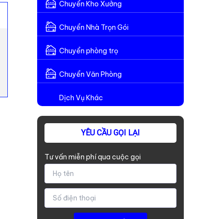
Chuyển Kho Xưởng
Chuyển Nhà Trọn Gói
Chuyển phòng trọ
Chuyển Văn Phòng
Dịch Vụ Khác
YÊU CẦU GỌI LẠI
Tư vấn miễn phí qua cuộc gọi
g