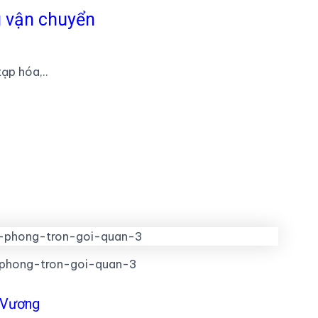
g vận chuyển
ạp hóa,..
phong-tron-goi-quan-3
 Vương