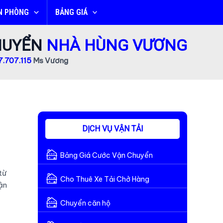
N PHÒNG
BẢNG GIÁ
CHUYỂN
NHÀ HÙNG VƯƠNG
.707.115
Ms Vương
DỊCH VỤ VẬN TẢI
Bảng Giá Cước Vận Chuyển
từ
Cho Thuê Xe Tải Chở Hàng
ận
Chuyển căn hộ