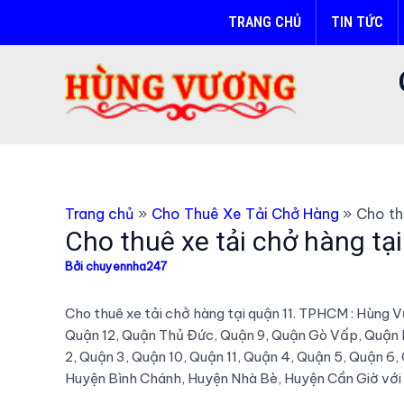
Nhảy
TRANG CHỦ
TIN TỨC
tới
nội
dung
Trang chủ
Cho Thuê Xe Tải Chở Hàng
Cho th
Cho thuê xe tải chở hàng tại
Bởi
chuyennha247
Cho thuê xe tải chở hàng tại quận 11. TPHCM : Hùng
Quận 12, Quận Thủ Đức, Quận 9, Quận Gò Vấp, Quận 
2, Quận 3, Quận 10, Quận 11, Quận 4, Quận 5, Quận 6
Huyện Bình Chánh, Huyện Nhà Bè, Huyện Cần Giờ với g