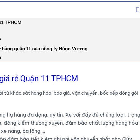
n 11 TPHCM
?
hở hàng quận 11 của công ty Hùng Vương
n
g giá rẻ Quận 11 TPHCM
ói từ khảo sát hàng hóa, báo giá, vận chuyển, bốc xếp đóng gói
ng hạ hàng đa dạng, uy tín. Xe với đầy đủ chủng loại, trọn
hữa, đăng kiểm thường xuyên, đảm bảo chất lượng hàng hóa
 xe nâng, ba lăng,…
uôn đảm bảo tiết kiệm chi phí vận chuyển nhất cho Qúy