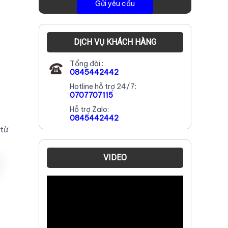
DỊCH VỤ KHÁCH HÀNG
Tổng đài :
0845442442
Hotline hỗ trợ 24/7:
0707707115
Hỗ trợ Zalo:
0845442442
 từ
VIDEO