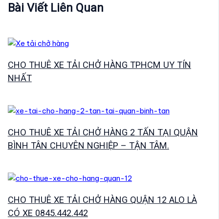
viết
Bài Viết Liên Quan
CHO THUÊ XE TẢI CHỞ HÀNG TPHCM UY TÍN
NHẤT
CHO THUÊ XE TẢI CHỞ HÀNG 2 TẤN TẠI QUẬN
BÌNH TÂN CHUYÊN NGHIỆP – TẬN TÂM.
CHO THUÊ XE TẢI CHỞ HÀNG QUẬN 12 ALO LÀ
CÓ XE 0845.442.442