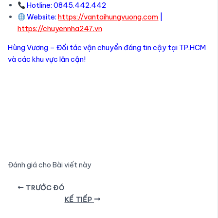
Hotline: 0845.442.442
Website:
https://vantaihungvuong.com
|
https://chuyennha247.vn
Hùng Vương – Đối tác vận chuyển đáng tin cậy tại TP.HCM
và các khu vực lân cận!
Đánh giá cho Bài viết này
Điều
TRƯỚC ĐÓ
hướng
KẾ TIẾP
bài