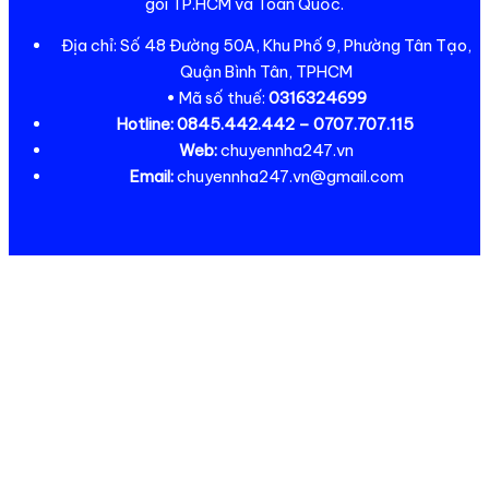
gói TP.HCM và Toàn Quốc.
Địa chỉ: Số 48 Đường 50A, Khu Phố 9, Phường Tân Tạo,
Quận Bình Tân, TPHCM
• Mã số thuế:
0316324699
Hotline:
0845.442.442 – 0707.707.115
Web:
chuyennha247.vn
Email:
chuyennha247.vn@gmail.com