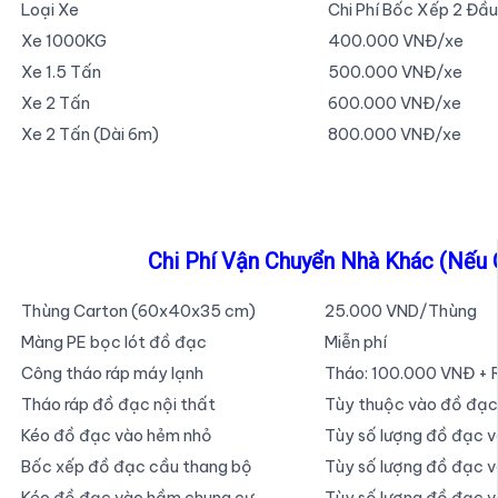
Loại Xe
Chi Phí Bốc Xếp 2 Đầu
Xe 1000KG
400.000 VNĐ/xe
Xe 1.5 Tấn
500.000 VNĐ/xe
Xe 2 Tấn
600.000 VNĐ/xe
Xe 2 Tấn (Dài 6m)
800.000 VNĐ/xe
Chi Phí Vận Chuyển Nhà Khác (Nếu 
Thùng Carton (60x40x35 cm)
25.000 VND/Thùng
Màng PE bọc lót đồ đạc
Miễn phí
Công tháo ráp máy lạnh
Tháo: 100.000 VNĐ + 
Tháo ráp đồ đạc nội thất
Tùy thuộc vào đồ đạc 
Kéo đồ đạc vào hẻm nhỏ
Tùy số lượng đồ đạc 
Bốc xếp đồ đạc cầu thang bộ
Tùy số lượng đồ đạc v
Kéo đồ đạc vào hầm chung cư
Tùy số lượng đồ đạc 