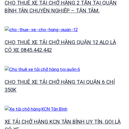
CHO THUÊ XE TẢI CHỞ HÀNG 2 TẤN TẠI QUẬN
BÌNH TÂN CHUYÊN NGHIỆP – TẬN TÂM.
CHO THUÊ XE TẢI CHỞ HÀNG QUẬN 12 ALO LÀ
CÓ XE 0845.442.442
CHO THUÊ XE TẢI CHỞ HÀNG TẠI QUẬN 6 CHỈ
350K
XE TẢI CHỞ HÀNG KCN TÂN BÌNH UY TÍN, GỌI LÀ