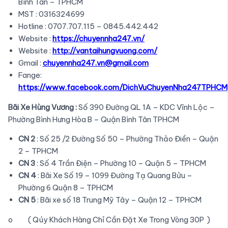
Bình Tân – TPHCM
MST : 0316324699
Hotline : 0707.707.115 – 0845.442.442
Website :
https://chuyennha247.vn/
Website :
http://vantaihungvuong.com/
Gmail :
chuyennha247.vn@gmail.com
Fange:
https://www.facebook.com/DichVuChuyenNha247TPHCM
Bãi Xe Hùng Vương :
Số 390 Đường QL 1A – KDC Vĩnh Lộc –
Phường Bình Hưng Hòa B – Quận Bình Tân TPHCM
CN 2
: Số 25 /2 Đường Số 50 – Phường Thảo Điền – Quận
2 – TPHCM
CN 3
: Số 4 Trần Điện – Phường 10 – Quận 5 – TPHCM
CN 4
: Bãi Xe Số 19 – 1099 Đường Tạ Quang Bửu –
Phường 6 Quận 8 – TPHCM
CN 5
: Bãi xe số 18 Trung Mỹ Tây – Quận 12 – TPHCM
o ( Qúy Khách Hàng Chỉ Cần Đặt Xe Trong Vòng 30P )