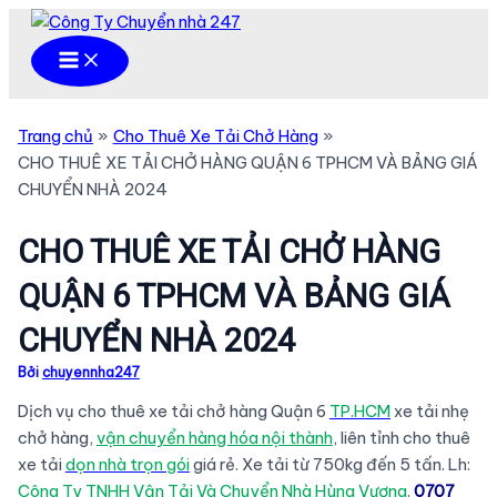
Nhảy
tới
Main
Menu
nội
dung
Trang chủ
Cho Thuê Xe Tải Chở Hàng
CHO THUÊ XE TẢI CHỞ HÀNG QUẬN 6 TPHCM VÀ BẢNG GIÁ
CHUYỂN NHÀ 2024
CHO THUÊ XE TẢI CHỞ HÀNG
QUẬN 6 TPHCM VÀ BẢNG GIÁ
CHUYỂN NHÀ 2024
Bởi
chuyennha247
Dịch vụ cho thuê xe tải chở hàng Quận 6
TP.HCM
xe tải nhẹ
chở hàng,
vận chuyển hàng hóa nội thành
, liên tỉnh cho thuê
xe tải
dọn nhà trọn gói
giá rẻ. Xe tải từ 750kg đến 5 tấn. Lh:
Công Ty TNHH Vận Tải Và Chuyển Nhà Hùng Vương
.
0707