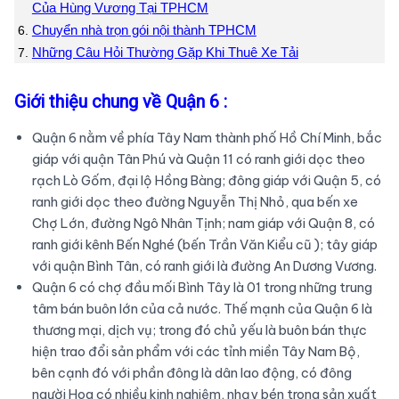
Của Hùng Vương Tại TPHCM
Chuyển nhà trọn gói nội thành TPHCM
Những Câu Hỏi Thường Gặp Khi Thuê Xe Tải
Giới thiệu chung về Quận 6 :
Quận 6 nằm về phía Tây Nam thành phố Hồ Chí Minh, bắc
giáp với quận Tân Phú và Quận 11 có ranh giới dọc theo
rạch Lò Gốm, đại lộ Hồng Bàng; đông giáp với Quận 5, có
ranh giới dọc theo đường Nguyễn Thị Nhỏ, qua bến xe
Chợ Lớn, đường Ngô Nhân Tịnh; nam giáp với Quận 8, có
ranh giới kênh Bến Nghé (bến Trần Văn Kiểu cũ ); tây giáp
với quận Bình Tân, có ranh giới là đường An Dương Vương.
Quận 6 có chợ đầu mối Bình Tây là 01 trong những trung
tâm bán buôn lớn của cả nước. Thế mạnh của Quận 6 là
thương mại, dịch vụ; trong đó chủ yếu là buôn bán thực
hiện trao đổi sản phẩm với các tỉnh miền Tây Nam Bộ,
bên cạnh đó với phần đông là dân lao động, có đông
người Hoa có nhiều kinh nghiệm, nhạy bén trong sản xuất