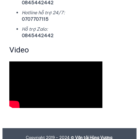
0845442442
Hotline hỗ trợ 24/7:
0707707115
Hỗ trợ Zalo:
0845442442
Video
Copyright 2019 - 2024 ©
Vận tải Hùng Vương
.