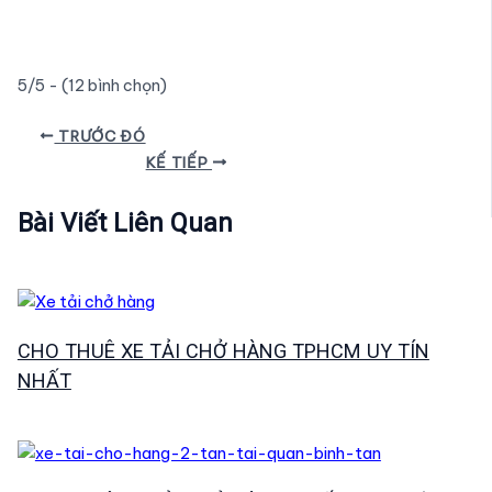
5/5 - (12 bình chọn)
Điều
TRƯỚC ĐÓ
hướng
KẾ TIẾP
bài
viết
Bài Viết Liên Quan
CHO THUÊ XE TẢI CHỞ HÀNG TPHCM UY TÍN
NHẤT