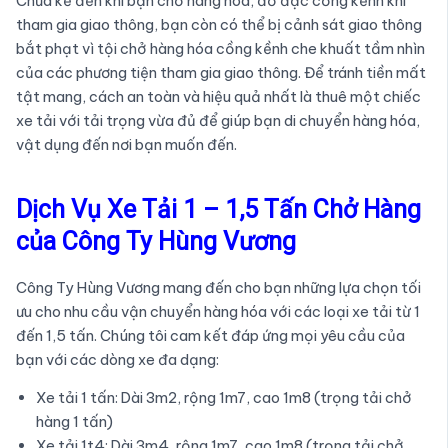
Chưa kể đến khi bạn chở hàng hóa, đồ đạc cồng kềnh khi
tham gia giao thông, bạn còn có thể bị cảnh sát giao thông
bắt phạt vì tội chở hàng hóa cồng kềnh che khuất tầm nhìn
của các phương tiện tham gia giao thông. Để tránh tiền mất
tật mang, cách an toàn và hiệu quả nhất là thuê một chiếc
xe tải với tải trọng vừa đủ để giúp bạn di chuyển hàng hóa,
vật dụng đến nơi bạn muốn đến.
Dịch Vụ Xe Tải 1 – 1,5 Tấn Chở Hàng
của Công Ty Hùng Vương
Công Ty Hùng Vương mang đến cho bạn những lựa chọn tối
ưu cho nhu cầu vận chuyển hàng hóa với các loại xe tải từ 1
đến 1,5 tấn. Chúng tôi cam kết đáp ứng mọi yêu cầu của
bạn với các dòng xe đa dạng:
Xe tải 1 tấn: Dài 3m2, rộng 1m7, cao 1m8 (trọng tải chở
hàng 1 tấn)
Xe tải 1t4: Dài 3m4, rộng 1m7, cao 1m8 (trọng tải chở