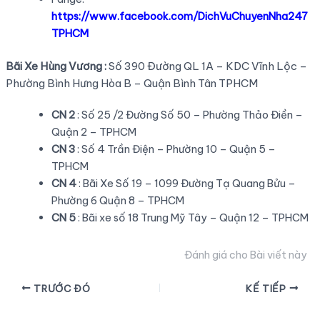
https://www.facebook.com/DichVuChuyenNha247
TPHCM
Bãi Xe Hùng Vương :
Số 390 Đường QL 1A – KDC Vĩnh Lộc –
Phường Bình Hưng Hòa B – Quận Bình Tân TPHCM
CN 2
: Số 25 /2 Đường Số 50 – Phường Thảo Điền –
Quận 2 – TPHCM
CN 3
: Số 4 Trần Điện – Phường 10 – Quận 5 –
TPHCM
CN 4
: Bãi Xe Số 19 – 1099 Đường Tạ Quang Bửu –
Phường 6 Quận 8 – TPHCM
CN 5
: Bãi xe số 18 Trung Mỹ Tây – Quận 12 – TPHCM
Đánh giá cho Bài viết này
Điều
TRƯỚC ĐÓ
KẾ TIẾP
hướng