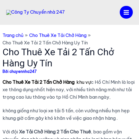
Nhảy
tới
Mai
nội
dung
Men
Trang chủ
Cho Thuê Xe Tải Chở Hàng
Cho Thuê Xe Tải 2 Tấn Chở Hàng Uy Tín
Cho Thuê Xe Tải 2 Tấn Chở
Hàng Uy Tín
Bởi
chuyennha247
Cho Thuê Xe Tải 2 Tấn Chở Hàng
khu vự
c Hồ Chí Minh là loại
xe thông dụng nhất hiện nay, với nhiều tính năng mới như tải
trọng cao lưu thông vào tp Hồ Chí Minh ban ngày,
không giống như loại xe tải 5 tấn, còn vướng nhiều hạn hẹp
khung giờ cấm gây khó khăn về việc giao nhận hàng .
Với đội
Xe Tải Chở Hàng 2 Tấn Cho Thuê
, bao gồm vận