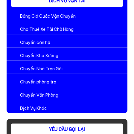
DỊCH VỤ VẬN TẢI
Bảng Giá Cước Vận Chuyển
Cho Thuê Xe Tải Chở Hàng
Chuyển căn hộ
Chuyển Kho Xưởng
Chuyển Nhà Trọn Gói
Chuyển phòng trọ
Chuyển Văn Phòng
Dịch Vụ Khác
YÊU CẦU GỌI LẠI