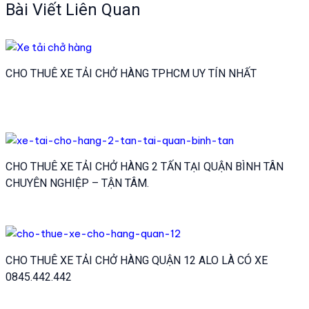
bài
Bài Viết Liên Quan
viết
CHO THUÊ XE TẢI CHỞ HÀNG TPHCM UY TÍN NHẤT
CHO THUÊ XE TẢI CHỞ HÀNG 2 TẤN TẠI QUẬN BÌNH TÂN
CHUYÊN NGHIỆP – TẬN TÂM.
CHO THUÊ XE TẢI CHỞ HÀNG QUẬN 12 ALO LÀ CÓ XE
0845.442.442