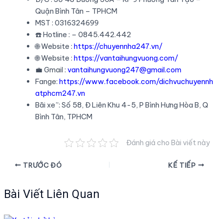
Quận Bình Tân – TPHCM
MST : 0316324699
☎️ Hotline : – 0845.442.442
🌐 Website :
https://chuyennha247.vn/
🌐 Website :
https://vantaihungvuong.com/
💼 Gmail :
vantaihungvuong247@gmail.com
Fange:
https://www.facebook.com/dichvuchuyennh
atphcm247.vn
Bãi xe”: Số 58, Đ Liên Khu 4-5, P Bình Hưng Hòa B, Q
Bình Tân, TPHCM
Đánh giá cho Bài viết này
Điều
TRƯỚC ĐÓ
KẾ TIẾP
hướng
bài
Bài Viết Liên Quan
viết