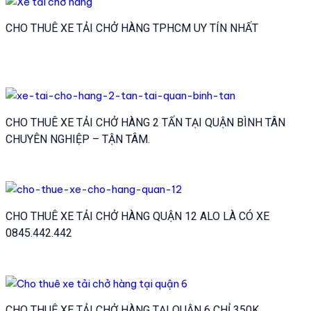
CHO THUÊ XE TẢI CHỞ HÀNG TPHCM UY TÍN NHẤT
CHO THUÊ XE TẢI CHỞ HÀNG 2 TẤN TẠI QUẬN BÌNH TÂN
CHUYÊN NGHIỆP – TẬN TÂM.
CHO THUÊ XE TẢI CHỞ HÀNG QUẬN 12 ALO LÀ CÓ XE
0845.442.442
CHO THUÊ XE TẢI CHỞ HÀNG TẠI QUẬN 6 CHỈ 350K