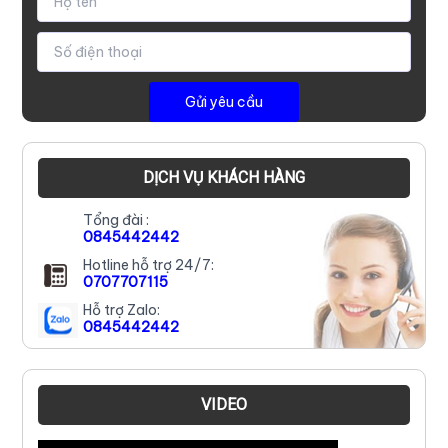
DỊCH VỤ KHÁCH HÀNG
Tổng đài :
0845442442
Hotline hỗ trợ 24/7:
0707707115
Hỗ trợ Zalo:
0845442442
VIDEO