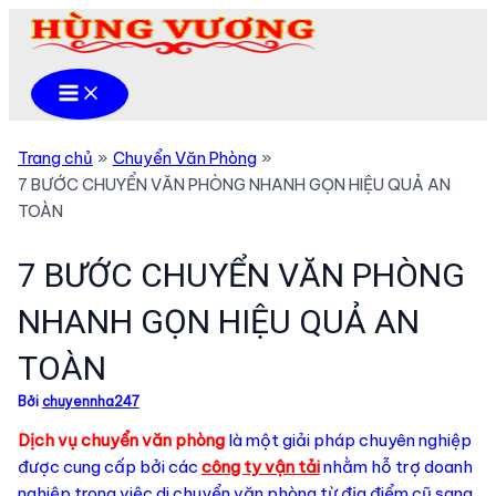
Nhảy
tới
nội
Main
dung
Menu
Trang chủ
Chuyển Văn Phòng
7 BƯỚC CHUYỂN VĂN PHÒNG NHANH GỌN HIỆU QUẢ AN
TOÀN
7 BƯỚC CHUYỂN VĂN PHÒNG
NHANH GỌN HIỆU QUẢ AN
TOÀN
Bởi
chuyennha247
Dịch vụ chuyển văn phòng
là một giải pháp chuyên nghiệp
được cung cấp bởi các
công ty vận tải
nhằm hỗ trợ doanh
nghiệp trong việc di chuyển văn phòng từ địa điểm cũ sang