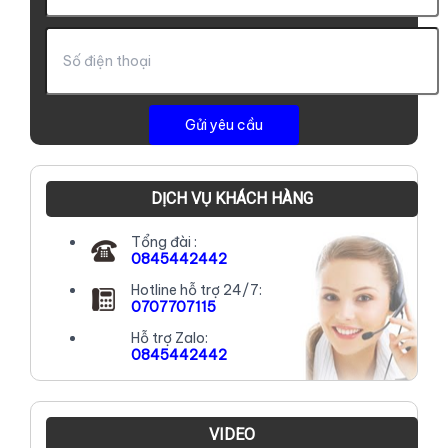
DỊCH VỤ KHÁCH HÀNG
Tổng đài :
0845442442
Hotline hỗ trợ 24/7:
0707707115
Hỗ trợ Zalo:
0845442442
VIDEO