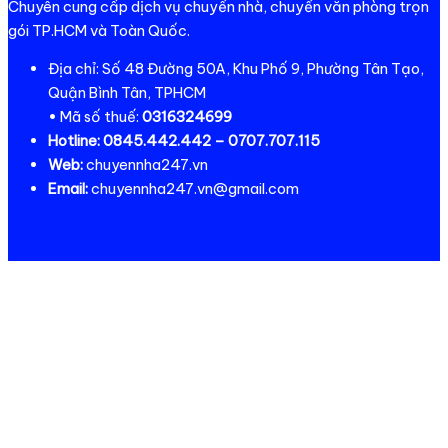
Chuyên cung cấp dịch vụ chuyển nhà, chuyển văn phòng trọn
gói TP.HCM và Toàn Quốc.
Địa chỉ: Số 48 Đường 50A, Khu Phố 9, Phường Tân Tạo,
Quận Bình Tân, TPHCM
• Mã số thuế:
0316324699
Hotline:
0845.442.442 – 0707.707.115
Web:
chuyennha247.vn
Email:
chuyennha247.vn@gmail.com