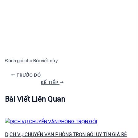
Đánh giá cho Bài viết này
Điều
TRƯỚC ĐÓ
hướng
KẾ TIẾP
bài
viết
Bài Viết Liên Quan
DỊCH VỤ CHUYỂN VĂN PHÒNG TRỌN GÓI UY TÍN GIÁ RẺ