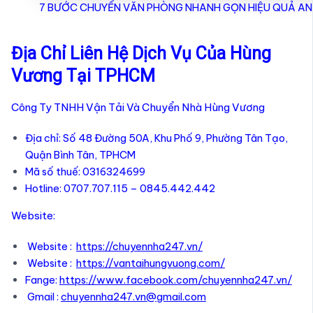
7 BƯỚC CHUYỂN VĂN PHÒNG NHANH GỌN HIỆU QUẢ AN
Địa Chỉ Liên Hệ Dịch Vụ Của Hùng
Vương Tại TPHCM
Công Ty TNHH Vận Tải Và Chuyển Nhà Hùng Vương
Địa chỉ: Số 48 Đường 50A, Khu Phố 9, Phường Tân Tạo,
Quận Bình Tân, TPHCM
Mã số thuế: 0316324699
Hotline: 0707.707.115 – 0845.442.442
Website:
Website :
https://chuyennha247.vn/
Website :
https://vantaihungvuong.com/
Fange:
https://www.facebook.com/chuyennha247.vn/
Gmail :
chuyennha247.vn@gmail.com