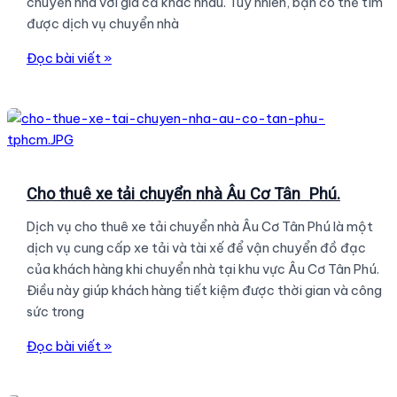
chuyển nhà với giá cả khác nhau. Tuy nhiên, bạn có thể tìm
được dịch vụ chuyển nhà
Dịch
Đọc bài viết »
vụ
chuyển
nhà
siêu
rẻ
tại
Cho thuê xe tải chuyển nhà Âu Cơ Tân Phú.
TPHCM
Dịch vụ cho thuê xe tải chuyển nhà Âu Cơ Tân Phú là một
Uy
dịch vụ cung cấp xe tải và tài xế để vận chuyển đồ đạc
Tín
của khách hàng khi chuyển nhà tại khu vực Âu Cơ Tân Phú.
–
Điều này giúp khách hàng tiết kiệm được thời gian và công
Chuyên
sức trong
Nghiệp.
Cho
Đọc bài viết »
thuê
xe