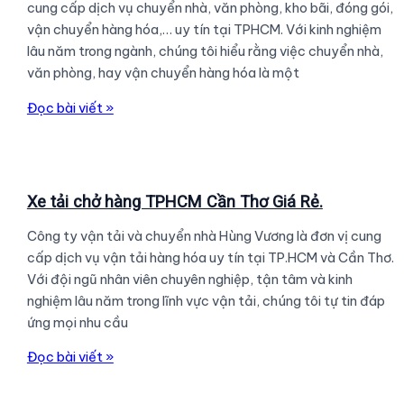
cung cấp dịch vụ chuyển nhà, văn phòng, kho bãi, đóng gói,
Giá
vận chuyển hàng hóa,… uy tín tại TPHCM. Với kinh nghiệm
Rẻ
lâu năm trong ngành, chúng tôi hiểu rằng việc chuyển nhà,
–
văn phòng, hay vận chuyển hàng hóa là một
Tiết
Kiệm.
Dịch
Đọc bài viết »
vụ
xe
tải
chuyển
Xe tải chở hàng TPHCM Cần Thơ Giá Rẻ.
nhà
Công ty vận tải và chuyển nhà Hùng Vương là đơn vị cung
giá
cấp dịch vụ vận tải hàng hóa uy tín tại TP.HCM và Cần Thơ.
rẻ
Với đội ngũ nhân viên chuyên nghiệp, tận tâm và kinh
247.
nghiệm lâu năm trong lĩnh vực vận tải, chúng tôi tự tin đáp
ứng mọi nhu cầu
Xe
Đọc bài viết »
tải
chở