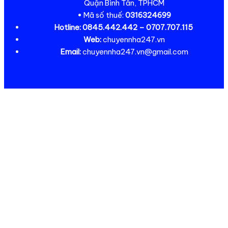
Quận Bình Tân, TPHCM
• Mã số thuế:
0316324699
Hotline:
0845.442.442 – 0707.707.115
Web:
chuyennha247.vn
Email:
chuyennha247.vn@gmail.com