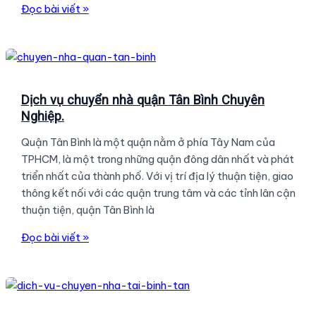
Dịch
Đọc bài viết »
Và
vụ
Tiết
xe
Kiệm
chở
hàng
chuyên
Dịch vụ chuyển nhà quận Tân Bình Chuyên
nghiệp
Nghiệp.
tại
Quận Tân Bình là một quận nằm ở phía Tây Nam của
TPHCM.
TPHCM, là một trong những quận đông dân nhất và phát
triển nhất của thành phố. Với vị trí địa lý thuận tiện, giao
thông kết nối với các quận trung tâm và các tỉnh lân cận
thuận tiện, quận Tân Bình là
Dịch
Đọc bài viết »
vụ
chuyển
nhà
quận