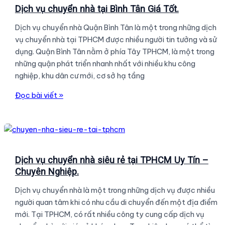
Tân
Dịch vụ chuyển nhà tại Bình Tân Giá Tốt.
Bình
Dịch vụ chuyển nhà Quận Bình Tân là một trong những dịch
Chuyên
vụ chuyển nhà tại TPHCM được nhiều người tin tưởng và sử
Nghiệp.
dụng. Quận Bình Tân nằm ở phía Tây TPHCM, là một trong
những quận phát triển nhanh nhất với nhiều khu công
nghiệp, khu dân cư mới, cơ sở hạ tầng
Dịch
Đọc bài viết »
vụ
chuyển
nhà
tại
Bình
Dịch vụ chuyển nhà siêu rẻ tại TPHCM Uy Tín –
Tân
Chuyên Nghiệp.
Giá
Dịch vụ chuyển nhà là một trong những dịch vụ được nhiều
Tốt.
người quan tâm khi có nhu cầu di chuyển đến một địa điểm
mới. Tại TPHCM, có rất nhiều công ty cung cấp dịch vụ