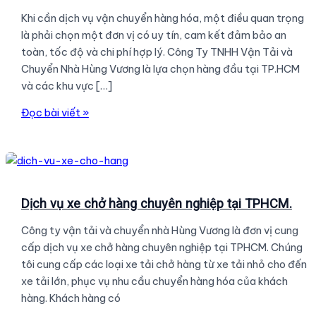
Khi cần dịch vụ vận chuyển hàng hóa, một điều quan trọng
là phải chọn một đơn vị có uy tín, cam kết đảm bảo an
toàn, tốc độ và chi phí hợp lý. Công Ty TNHH Vận Tải và
Chuyển Nhà Hùng Vương là lựa chọn hàng đầu tại TP.HCM
và các khu vực […]
Dịch
Đọc bài viết »
Vụ
Vận
Chuyển
Hàng
Hóa
Dịch vụ xe chở hàng chuyên nghiệp tại TPHCM.
Hùng
Công ty vận tải và chuyển nhà Hùng Vương là đơn vị cung
Vương
cấp dịch vụ xe chở hàng chuyên nghiệp tại TPHCM. Chúng
–
tôi cung cấp các loại xe tải chở hàng từ xe tải nhỏ cho đến
Nhanh
xe tải lớn, phục vụ nhu cầu chuyển hàng hóa của khách
Chóng,
hàng. Khách hàng có
An
Toàn