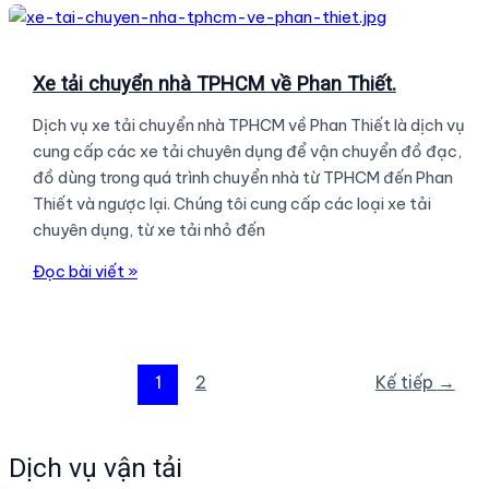
hàng
TPHCM
Cần
Xe tải chuyển nhà TPHCM về Phan Thiết.
Thơ
Dịch vụ xe tải chuyển nhà TPHCM về Phan Thiết là dịch vụ
Giá
cung cấp các xe tải chuyên dụng để vận chuyển đồ đạc,
Rẻ.
đồ dùng trong quá trình chuyển nhà từ TPHCM đến Phan
Thiết và ngược lại. Chúng tôi cung cấp các loại xe tải
chuyên dụng, từ xe tải nhỏ đến
Xe
Đọc bài viết »
tải
chuyển
nhà
TPHCM
Phân
1
2
Kế tiếp
→
về
trang
Phan
bài
Thiết.
đăng
Dịch vụ vận tải