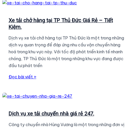
tải
chuyển
nhà
Xe tải chở hàng tại TP Thủ Đức Giá Rẻ – Tiết
Âu
Kiệm.
Cơ
Dịch vụ xe tải chở hàng tại TP Thủ Đức là một trong những
Tân
dịch vụ quan trọng để đáp ứng nhu cầu vận chuyển hàng
Phú.
hoá trong khu vực này. Với tốc độ phát triển kinh tế nhanh
chóng, TP Thủ Đức là một trong những khu vực đang được
đầu tư phát triển
Xe
Đọc bài viết »
tải
chở
hàng
tại
TP
Dịch vụ xe tải chuyển nhà giá rẻ 247.
Thủ
Công ty chuyển nhà Hùng Vương là một trong những đơn vị
Đức